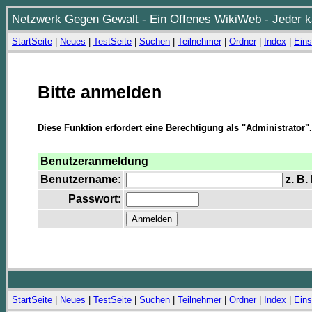
Netzwerk Gegen Gewalt - Ein Offenes WikiWeb - Jeder ka
StartSeite
|
Neues
|
TestSeite
|
Suchen
|
Teilnehmer
|
Ordner
|
Index
|
Eins
Bitte anmelden
Diese Funktion erfordert eine Berechtigung als "Administrator".
Benutzeranmeldung
Benutzername:
z. B.
Passwort:
StartSeite
|
Neues
|
TestSeite
|
Suchen
|
Teilnehmer
|
Ordner
|
Index
|
Eins