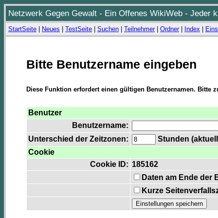
Netzwerk Gegen Gewalt - Ein Offenes WikiWeb - Jeder ka
StartSeite
|
Neues
|
TestSeite
|
Suchen
|
Teilnehmer
|
Ordner
|
Index
|
Eins
Bitte Benutzername eingeben
Diese Funktion erfordert einen gültigen Benutzernamen. Bitte 
Benutzer
Benutzername:
Unterschied der Zeitzonen:
Stunden (aktuell
Cookie
Cookie ID:
185162
Daten am Ende der 
Kurze Seitenverfalls