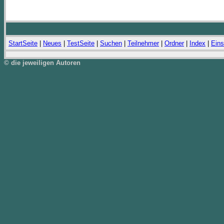
StartSeite
|
Neues
|
TestSeite
|
Suchen
|
Teilnehmer
|
Ordner
|
Index
|
Eins
© die jeweiligen Autoren