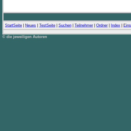
StartSeite
|
Neues
|
TestSeite
|
Suchen
|
Teilnehmer
|
Ordner
|
Index
|
Eins
© die jeweiligen Autoren