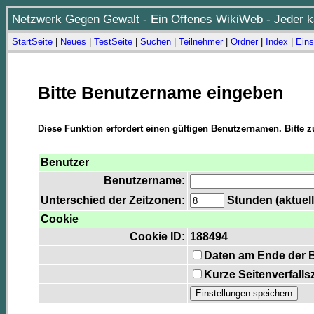
Netzwerk Gegen Gewalt - Ein Offenes WikiWeb - Jeder ka
StartSeite
|
Neues
|
TestSeite
|
Suchen
|
Teilnehmer
|
Ordner
|
Index
|
Eins
Bitte Benutzername eingeben
Diese Funktion erfordert einen gültigen Benutzernamen. Bitte 
Benutzer
Benutzername:
Unterschied der Zeitzonen:
Stunden (aktuell
Cookie
Cookie ID:
188494
Daten am Ende der 
Kurze Seitenverfalls