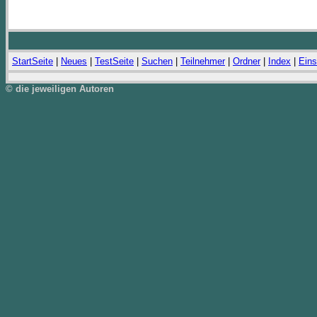
StartSeite
|
Neues
|
TestSeite
|
Suchen
|
Teilnehmer
|
Ordner
|
Index
|
Eins
© die jeweiligen Autoren