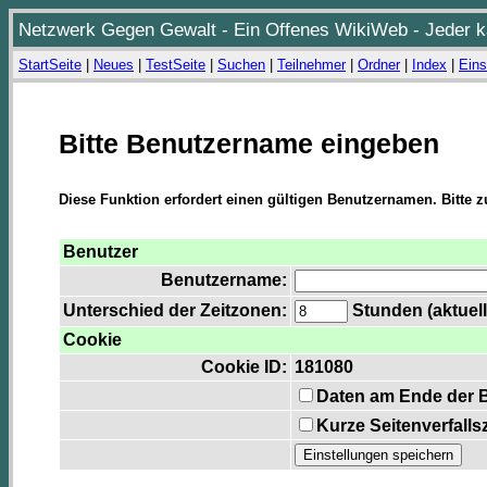
Netzwerk Gegen Gewalt - Ein Offenes WikiWeb - Jeder ka
StartSeite
|
Neues
|
TestSeite
|
Suchen
|
Teilnehmer
|
Ordner
|
Index
|
Eins
Bitte Benutzername eingeben
Diese Funktion erfordert einen gültigen Benutzernamen. Bitte 
Benutzer
Benutzername:
Unterschied der Zeitzonen:
Stunden (aktuell
Cookie
Cookie ID:
181080
Daten am Ende der 
Kurze Seitenverfalls