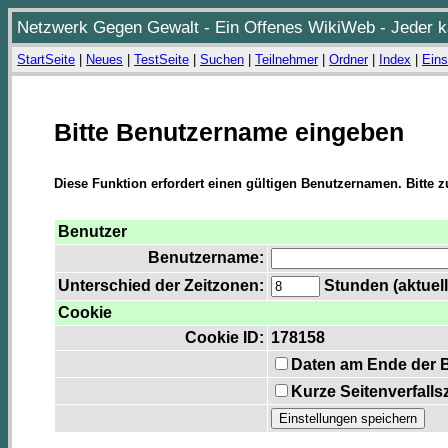
Netzwerk Gegen Gewalt - Ein Offenes WikiWeb - Jeder ka
StartSeite
|
Neues
|
TestSeite
|
Suchen
|
Teilnehmer
|
Ordner
|
Index
|
Eins
Bitte Benutzername eingeben
Diese Funktion erfordert einen gültigen Benutzernamen. Bitte 
Benutzer
Benutzername:
Unterschied der Zeitzonen:
Stunden (aktuell
Cookie
Cookie ID:
178158
Daten am Ende der 
Kurze Seitenverfalls