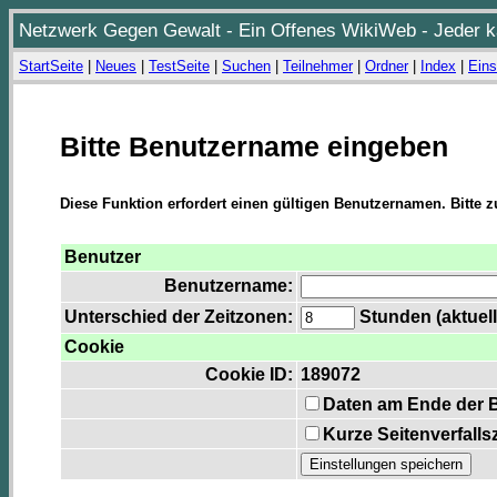
Netzwerk Gegen Gewalt - Ein Offenes WikiWeb - Jeder ka
StartSeite
|
Neues
|
TestSeite
|
Suchen
|
Teilnehmer
|
Ordner
|
Index
|
Eins
Bitte Benutzername eingeben
Diese Funktion erfordert einen gültigen Benutzernamen. Bitte 
Benutzer
Benutzername:
Unterschied der Zeitzonen:
Stunden (aktuell
Cookie
Cookie ID:
189072
Daten am Ende der 
Kurze Seitenverfalls