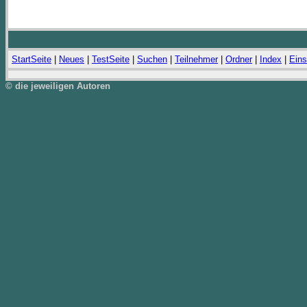
StartSeite
|
Neues
|
TestSeite
|
Suchen
|
Teilnehmer
|
Ordner
|
Index
|
Eins
© die jeweiligen Autoren