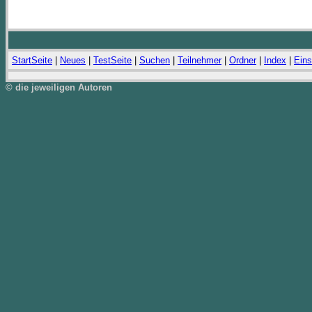
StartSeite
|
Neues
|
TestSeite
|
Suchen
|
Teilnehmer
|
Ordner
|
Index
|
Eins
© die jeweiligen Autoren