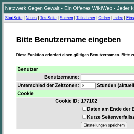
Netzwerk Gegen Gewalt - Ein Offenes WikiWeb - Jeder ka
StartSeite
|
Neues
|
TestSeite
|
Suchen
|
Teilnehmer
|
Ordner
|
Index
|
Eins
Bitte Benutzername eingeben
Diese Funktion erfordert einen gültigen Benutzernamen. Bitte 
Benutzer
Benutzername:
Unterschied der Zeitzonen:
Stunden (aktuell
Cookie
Cookie ID:
177102
Daten am Ende der 
Kurze Seitenverfalls