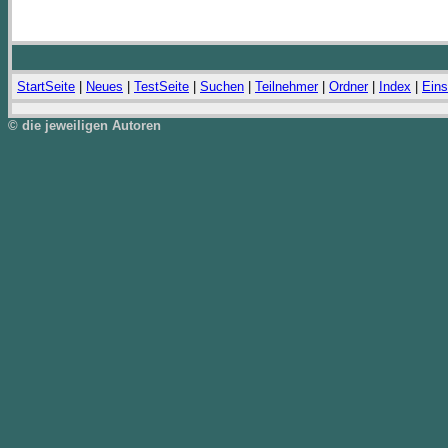
StartSeite
|
Neues
|
TestSeite
|
Suchen
|
Teilnehmer
|
Ordner
|
Index
|
Eins
© die jeweiligen Autoren