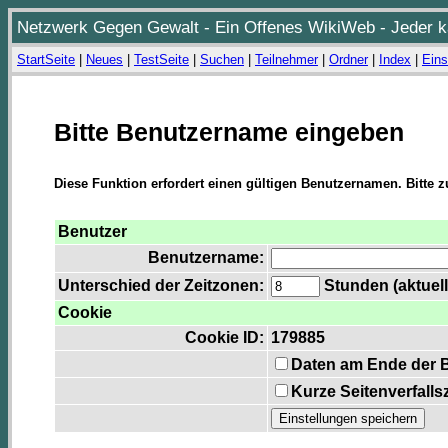
Netzwerk Gegen Gewalt - Ein Offenes WikiWeb - Jeder ka
StartSeite
|
Neues
|
TestSeite
|
Suchen
|
Teilnehmer
|
Ordner
|
Index
|
Eins
Bitte Benutzername eingeben
Diese Funktion erfordert einen gültigen Benutzernamen. Bitte 
Benutzer
Benutzername:
Unterschied der Zeitzonen:
Stunden (aktuell
Cookie
Cookie ID:
179885
Daten am Ende der 
Kurze Seitenverfalls