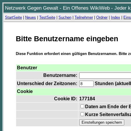
Netzwerk Gegen Gewalt - Ein Offenes WikiWeb - Jeder ka
StartSeite
|
Neues
|
TestSeite
|
Suchen
|
Teilnehmer
|
Ordner
|
Index
|
Eins
Bitte Benutzername eingeben
Diese Funktion erfordert einen gültigen Benutzernamen. Bitte 
Benutzer
Benutzername:
Unterschied der Zeitzonen:
Stunden (aktuell
Cookie
Cookie ID:
177184
Daten am Ende der 
Kurze Seitenverfalls