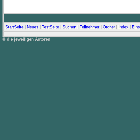
StartSeite
|
Neues
|
TestSeite
|
Suchen
|
Teilnehmer
|
Ordner
|
Index
|
Eins
© die jeweiligen Autoren