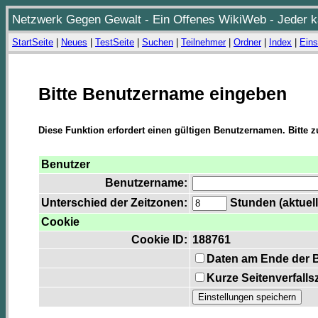
Netzwerk Gegen Gewalt - Ein Offenes WikiWeb - Jeder ka
StartSeite
|
Neues
|
TestSeite
|
Suchen
|
Teilnehmer
|
Ordner
|
Index
|
Eins
Bitte Benutzername eingeben
Diese Funktion erfordert einen gültigen Benutzernamen. Bitte 
Benutzer
Benutzername:
Unterschied der Zeitzonen:
Stunden (aktuell
Cookie
Cookie ID:
188761
Daten am Ende der 
Kurze Seitenverfalls