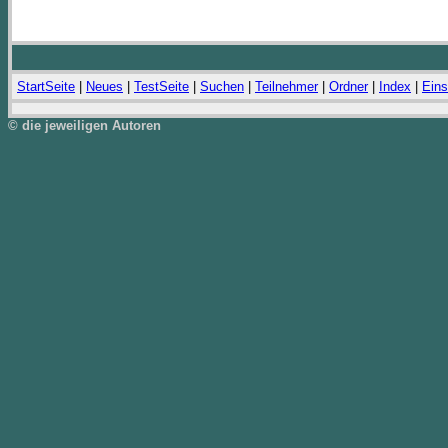
StartSeite
|
Neues
|
TestSeite
|
Suchen
|
Teilnehmer
|
Ordner
|
Index
|
Eins
© die jeweiligen Autoren