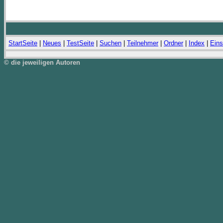
StartSeite
|
Neues
|
TestSeite
|
Suchen
|
Teilnehmer
|
Ordner
|
Index
|
Eins
© die jeweiligen Autoren