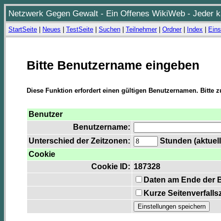
Netzwerk Gegen Gewalt - Ein Offenes WikiWeb - Jeder ka
StartSeite
|
Neues
|
TestSeite
|
Suchen
|
Teilnehmer
|
Ordner
|
Index
|
Eins
Bitte Benutzername eingeben
Diese Funktion erfordert einen gültigen Benutzernamen. Bitte 
Benutzer
Benutzername:
Unterschied der Zeitzonen:
Stunden (aktuell
Cookie
Cookie ID:
187328
Daten am Ende der 
Kurze Seitenverfalls