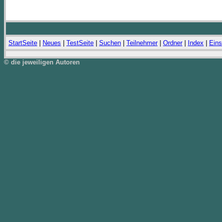
StartSeite
|
Neues
|
TestSeite
|
Suchen
|
Teilnehmer
|
Ordner
|
Index
|
Eins
© die jeweiligen Autoren