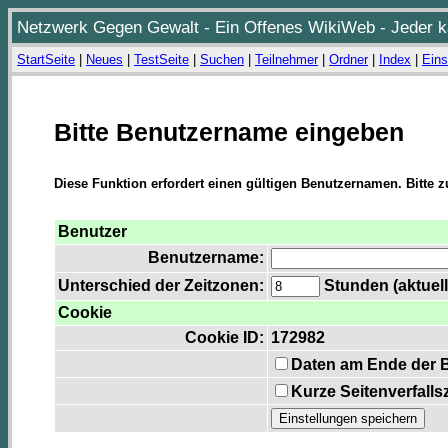
Netzwerk Gegen Gewalt - Ein Offenes WikiWeb - Jeder ka
StartSeite
|
Neues
|
TestSeite
|
Suchen
|
Teilnehmer
|
Ordner
|
Index
|
Eins
Bitte Benutzername eingeben
Diese Funktion erfordert einen gültigen Benutzernamen. Bitte 
Benutzer
Benutzername:
Unterschied der Zeitzonen:
Stunden (aktuell
Cookie
Cookie ID:
172982
Daten am Ende der 
Kurze Seitenverfalls