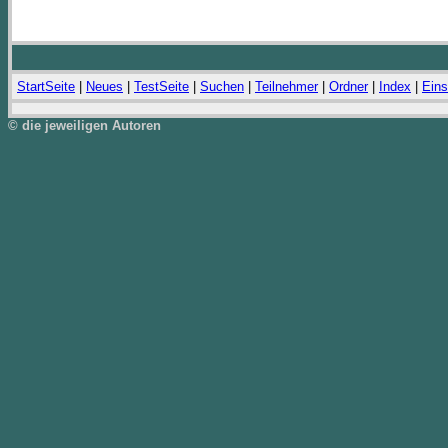
StartSeite
|
Neues
|
TestSeite
|
Suchen
|
Teilnehmer
|
Ordner
|
Index
|
Eins
© die jeweiligen Autoren