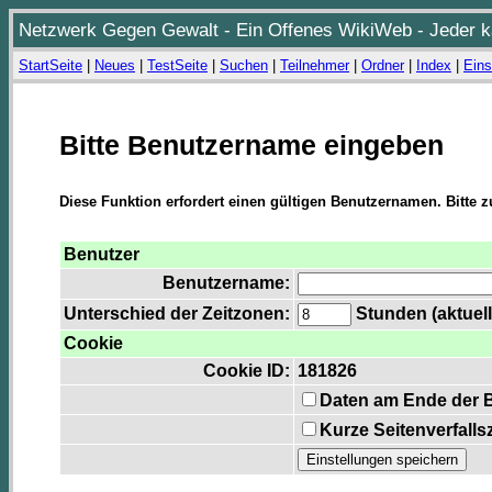
Netzwerk Gegen Gewalt - Ein Offenes WikiWeb - Jeder ka
StartSeite
|
Neues
|
TestSeite
|
Suchen
|
Teilnehmer
|
Ordner
|
Index
|
Eins
Bitte Benutzername eingeben
Diese Funktion erfordert einen gültigen Benutzernamen. Bitte 
Benutzer
Benutzername:
Unterschied der Zeitzonen:
Stunden (aktuell
Cookie
Cookie ID:
181826
Daten am Ende der 
Kurze Seitenverfalls