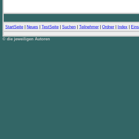
StartSeite
|
Neues
|
TestSeite
|
Suchen
|
Teilnehmer
|
Ordner
|
Index
|
Eins
© die jeweiligen Autoren