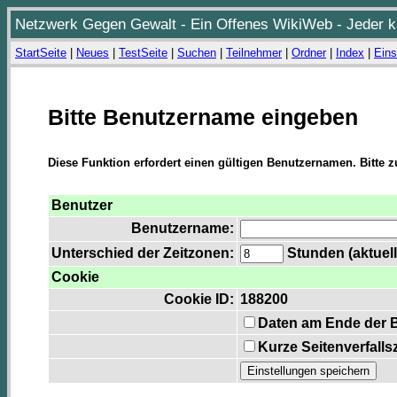
Netzwerk Gegen Gewalt - Ein Offenes WikiWeb - Jeder ka
StartSeite
|
Neues
|
TestSeite
|
Suchen
|
Teilnehmer
|
Ordner
|
Index
|
Eins
Bitte Benutzername eingeben
Diese Funktion erfordert einen gültigen Benutzernamen. Bitte 
Benutzer
Benutzername:
Unterschied der Zeitzonen:
Stunden (aktuell
Cookie
Cookie ID:
188200
Daten am Ende der 
Kurze Seitenverfalls