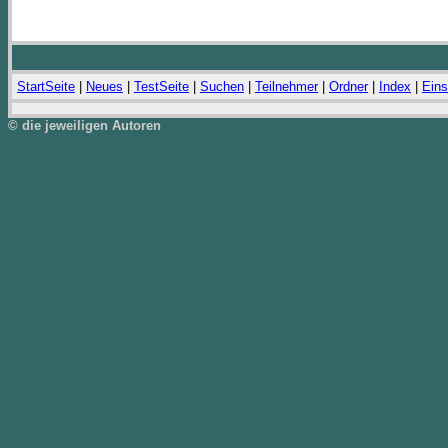
StartSeite
|
Neues
|
TestSeite
|
Suchen
|
Teilnehmer
|
Ordner
|
Index
|
Eins
© die jeweiligen Autoren