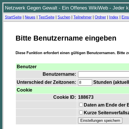
Netzwerk Gegen Gewalt - Ein Offenes WikiWeb - Jeder ka
StartSeite
|
Neues
|
TestSeite
|
Suchen
|
Teilnehmer
|
Ordner
|
Index
|
Eins
Bitte Benutzername eingeben
Diese Funktion erfordert einen gültigen Benutzernamen. Bitte 
Benutzer
Benutzername:
Unterschied der Zeitzonen:
Stunden (aktuell
Cookie
Cookie ID:
188673
Daten am Ende der 
Kurze Seitenverfalls