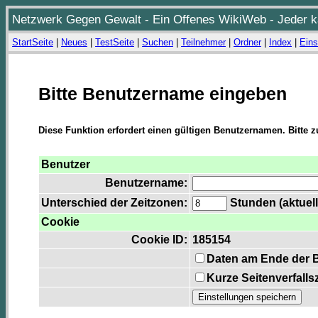
Netzwerk Gegen Gewalt - Ein Offenes WikiWeb - Jeder ka
StartSeite
|
Neues
|
TestSeite
|
Suchen
|
Teilnehmer
|
Ordner
|
Index
|
Eins
Bitte Benutzername eingeben
Diese Funktion erfordert einen gültigen Benutzernamen. Bitte 
Benutzer
Benutzername:
Unterschied der Zeitzonen:
Stunden (aktuell
Cookie
Cookie ID:
185154
Daten am Ende der 
Kurze Seitenverfalls