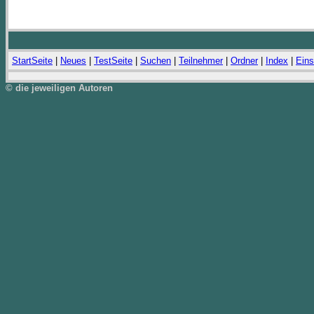
StartSeite
|
Neues
|
TestSeite
|
Suchen
|
Teilnehmer
|
Ordner
|
Index
|
Eins
© die jeweiligen Autoren