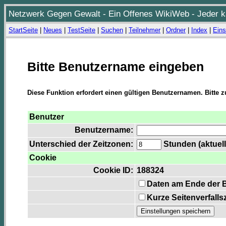
Netzwerk Gegen Gewalt - Ein Offenes WikiWeb - Jeder ka
StartSeite
|
Neues
|
TestSeite
|
Suchen
|
Teilnehmer
|
Ordner
|
Index
|
Eins
Bitte Benutzername eingeben
Diese Funktion erfordert einen gültigen Benutzernamen. Bitte 
Benutzer
Benutzername:
Unterschied der Zeitzonen:
Stunden (aktuell
Cookie
Cookie ID:
188324
Daten am Ende der 
Kurze Seitenverfalls