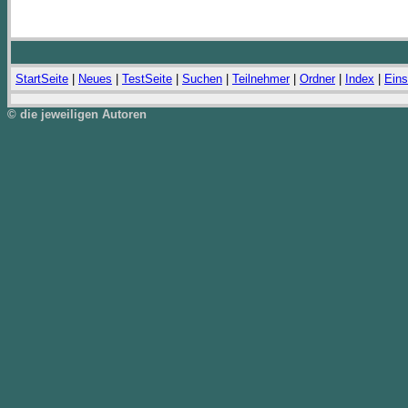
StartSeite
|
Neues
|
TestSeite
|
Suchen
|
Teilnehmer
|
Ordner
|
Index
|
Eins
© die jeweiligen Autoren