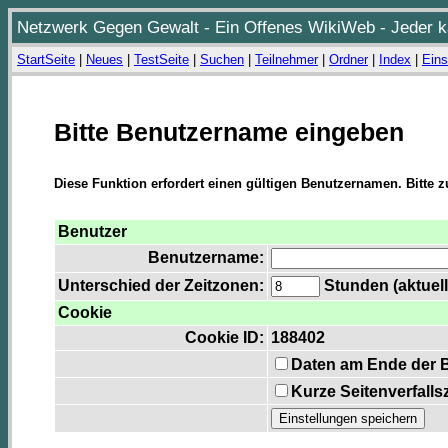
Netzwerk Gegen Gewalt - Ein Offenes WikiWeb - Jeder ka
StartSeite
|
Neues
|
TestSeite
|
Suchen
|
Teilnehmer
|
Ordner
|
Index
|
Eins
Bitte Benutzername eingeben
Diese Funktion erfordert einen gültigen Benutzernamen. Bitte 
Benutzer
Benutzername:
Unterschied der Zeitzonen:
Stunden (aktuell
Cookie
Cookie ID:
188402
Daten am Ende der 
Kurze Seitenverfalls