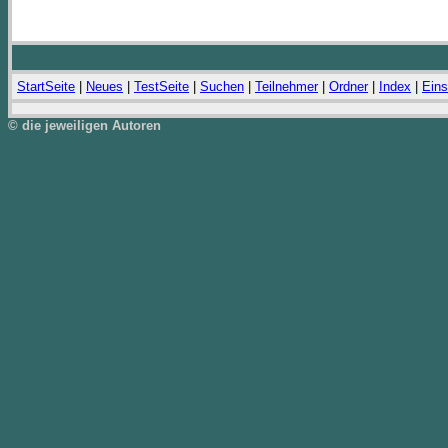
StartSeite
|
Neues
|
TestSeite
|
Suchen
|
Teilnehmer
|
Ordner
|
Index
|
Eins
© die jeweiligen Autoren