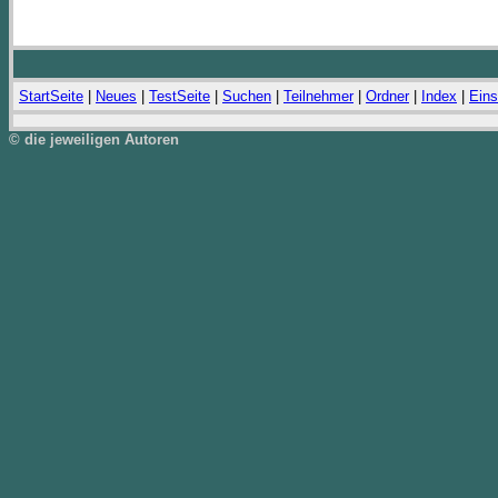
StartSeite
|
Neues
|
TestSeite
|
Suchen
|
Teilnehmer
|
Ordner
|
Index
|
Eins
© die jeweiligen Autoren