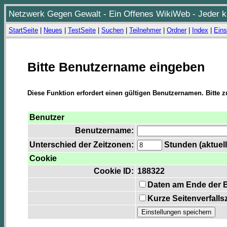
Netzwerk Gegen Gewalt - Ein Offenes WikiWeb - Jeder ka
StartSeite
|
Neues
|
TestSeite
|
Suchen
|
Teilnehmer
|
Ordner
|
Index
|
Eins
Bitte Benutzername eingeben
Diese Funktion erfordert einen gültigen Benutzernamen. Bitte 
Benutzer
Benutzername:
Unterschied der Zeitzonen:
Stunden (aktuell
Cookie
Cookie ID:
188322
Daten am Ende der 
Kurze Seitenverfalls