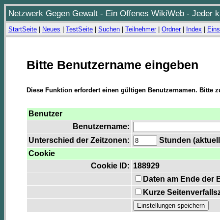
Netzwerk Gegen Gewalt - Ein Offenes WikiWeb - Jeder ka
StartSeite
|
Neues
|
TestSeite
|
Suchen
|
Teilnehmer
|
Ordner
|
Index
|
Eins
Bitte Benutzername eingeben
Diese Funktion erfordert einen gültigen Benutzernamen. Bitte 
Benutzer
Benutzername:
Unterschied der Zeitzonen:
Stunden (aktuell
Cookie
Cookie ID:
188929
Daten am Ende der 
Kurze Seitenverfalls