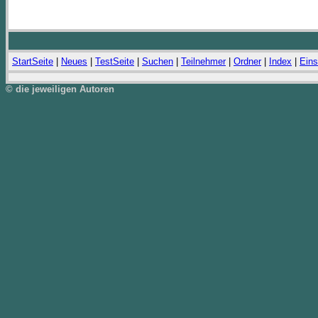
StartSeite
|
Neues
|
TestSeite
|
Suchen
|
Teilnehmer
|
Ordner
|
Index
|
Eins
© die jeweiligen Autoren