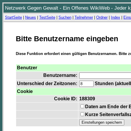
Netzwerk Gegen Gewalt - Ein Offenes WikiWeb - Jeder ka
StartSeite
|
Neues
|
TestSeite
|
Suchen
|
Teilnehmer
|
Ordner
|
Index
|
Eins
Bitte Benutzername eingeben
Diese Funktion erfordert einen gültigen Benutzernamen. Bitte 
Benutzer
Benutzername:
Unterschied der Zeitzonen:
Stunden (aktuell
Cookie
Cookie ID:
188309
Daten am Ende der 
Kurze Seitenverfalls