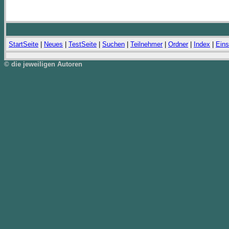
StartSeite
|
Neues
|
TestSeite
|
Suchen
|
Teilnehmer
|
Ordner
|
Index
|
Eins
© die jeweiligen Autoren