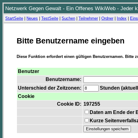
Netzwerk Gegen Gewalt - Ein Offenes WikiWeb - Jeder ka
StartSeite
|
Neues
|
TestSeite
|
Suchen
|
Teilnehmer
|
Ordner
|
Index
|
Eins
Bitte Benutzername eingeben
Diese Funktion erfordert einen gültigen Benutzernamen. Bitte 
Benutzer
Benutzername:
Unterschied der Zeitzonen:
Stunden (aktuell
Cookie
Cookie ID:
197255
Daten am Ende der 
Kurze Seitenverfalls