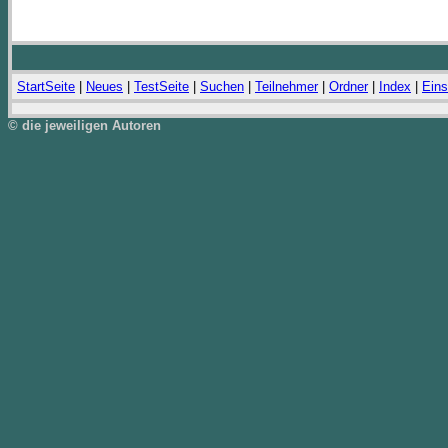
StartSeite
|
Neues
|
TestSeite
|
Suchen
|
Teilnehmer
|
Ordner
|
Index
|
Eins
© die jeweiligen Autoren