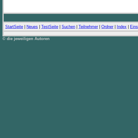
StartSeite
|
Neues
|
TestSeite
|
Suchen
|
Teilnehmer
|
Ordner
|
Index
|
Eins
© die jeweiligen Autoren