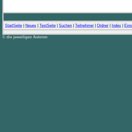
StartSeite
|
Neues
|
TestSeite
|
Suchen
|
Teilnehmer
|
Ordner
|
Index
|
Eins
© die jeweiligen Autoren