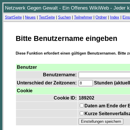
Netzwerk Gegen Gewalt - Ein Offenes WikiWeb - Jeder ka
StartSeite
|
Neues
|
TestSeite
|
Suchen
|
Teilnehmer
|
Ordner
|
Index
|
Eins
Bitte Benutzername eingeben
Diese Funktion erfordert einen gültigen Benutzernamen. Bitte 
Benutzer
Benutzername:
Unterschied der Zeitzonen:
Stunden (aktuell
Cookie
Cookie ID:
189202
Daten am Ende der 
Kurze Seitenverfalls