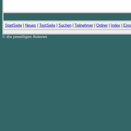
StartSeite
|
Neues
|
TestSeite
|
Suchen
|
Teilnehmer
|
Ordner
|
Index
|
Eins
© die jeweiligen Autoren