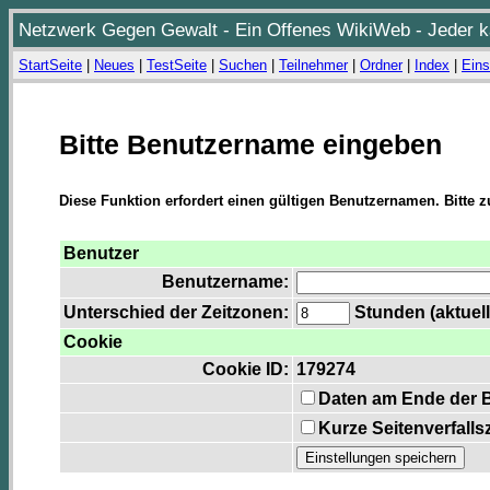
Netzwerk Gegen Gewalt - Ein Offenes WikiWeb - Jeder ka
StartSeite
|
Neues
|
TestSeite
|
Suchen
|
Teilnehmer
|
Ordner
|
Index
|
Eins
Bitte Benutzername eingeben
Diese Funktion erfordert einen gültigen Benutzernamen. Bitte 
Benutzer
Benutzername:
Unterschied der Zeitzonen:
Stunden (aktuell
Cookie
Cookie ID:
179274
Daten am Ende der 
Kurze Seitenverfalls