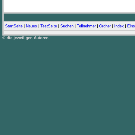
StartSeite
|
Neues
|
TestSeite
|
Suchen
|
Teilnehmer
|
Ordner
|
Index
|
Eins
© die jeweiligen Autoren