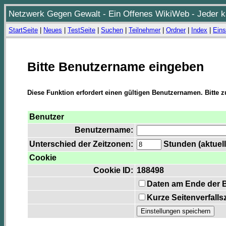
Netzwerk Gegen Gewalt - Ein Offenes WikiWeb - Jeder ka
StartSeite
|
Neues
|
TestSeite
|
Suchen
|
Teilnehmer
|
Ordner
|
Index
|
Eins
Bitte Benutzername eingeben
Diese Funktion erfordert einen gültigen Benutzernamen. Bitte 
Benutzer
Benutzername:
Unterschied der Zeitzonen:
Stunden (aktuell
Cookie
Cookie ID:
188498
Daten am Ende der 
Kurze Seitenverfalls