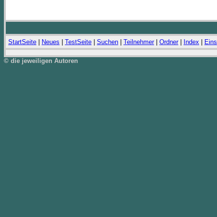
StartSeite
|
Neues
|
TestSeite
|
Suchen
|
Teilnehmer
|
Ordner
|
Index
|
Eins
© die jeweiligen Autoren