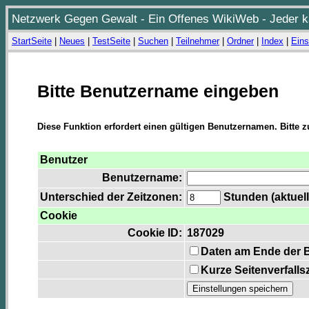
Netzwerk Gegen Gewalt - Ein Offenes WikiWeb - Jeder ka
StartSeite
|
Neues
|
TestSeite
|
Suchen
|
Teilnehmer
|
Ordner
|
Index
|
Eins
Bitte Benutzername eingeben
Diese Funktion erfordert einen gültigen Benutzernamen. Bitte 
Benutzer
Benutzername:
Unterschied der Zeitzonen:
Stunden (aktuell
Cookie
Cookie ID:
187029
Daten am Ende der 
Kurze Seitenverfalls