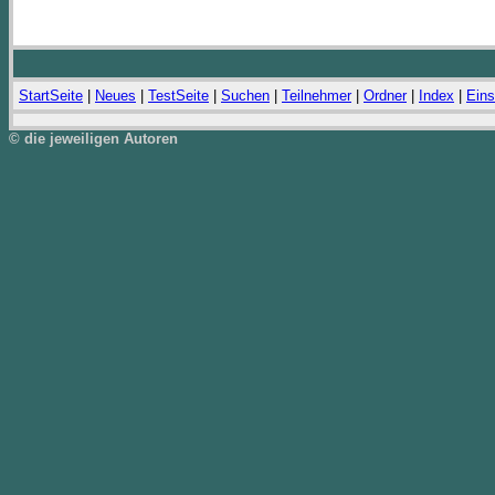
StartSeite
|
Neues
|
TestSeite
|
Suchen
|
Teilnehmer
|
Ordner
|
Index
|
Eins
© die jeweiligen Autoren