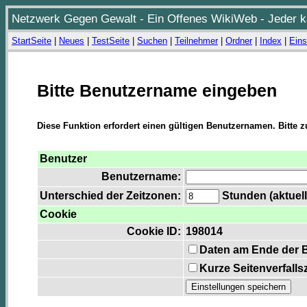
Netzwerk Gegen Gewalt - Ein Offenes WikiWeb - Jeder ka
StartSeite
|
Neues
|
TestSeite
|
Suchen
|
Teilnehmer
|
Ordner
|
Index
|
Eins
Bitte Benutzername eingeben
Diese Funktion erfordert einen gültigen Benutzernamen. Bitte 
Benutzer
Benutzername:
Unterschied der Zeitzonen:
Stunden (aktuell
Cookie
Cookie ID:
198014
Daten am Ende der 
Kurze Seitenverfalls