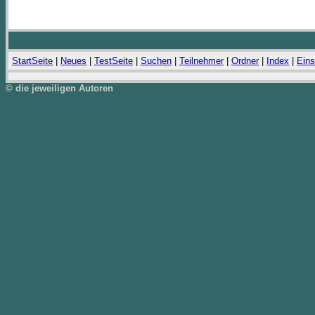
StartSeite
|
Neues
|
TestSeite
|
Suchen
|
Teilnehmer
|
Ordner
|
Index
|
Eins
© die jeweiligen Autoren