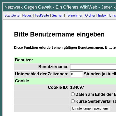
Netzwerk Gegen Gewalt - Ein Offenes WikiWeb - Jeder ka
StartSeite
|
Neues
|
TestSeite
|
Suchen
|
Teilnehmer
|
Ordner
|
Index
|
Eins
Bitte Benutzername eingeben
Diese Funktion erfordert einen gültigen Benutzernamen. Bitte 
Benutzer
Benutzername:
Unterschied der Zeitzonen:
Stunden (aktuell
Cookie
Cookie ID:
184097
Daten am Ende der 
Kurze Seitenverfalls