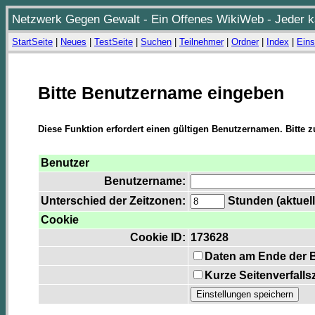
Netzwerk Gegen Gewalt - Ein Offenes WikiWeb - Jeder ka
StartSeite
|
Neues
|
TestSeite
|
Suchen
|
Teilnehmer
|
Ordner
|
Index
|
Eins
Bitte Benutzername eingeben
Diese Funktion erfordert einen gültigen Benutzernamen. Bitte 
Benutzer
Benutzername:
Unterschied der Zeitzonen:
Stunden (aktuell
Cookie
Cookie ID:
173628
Daten am Ende der 
Kurze Seitenverfalls