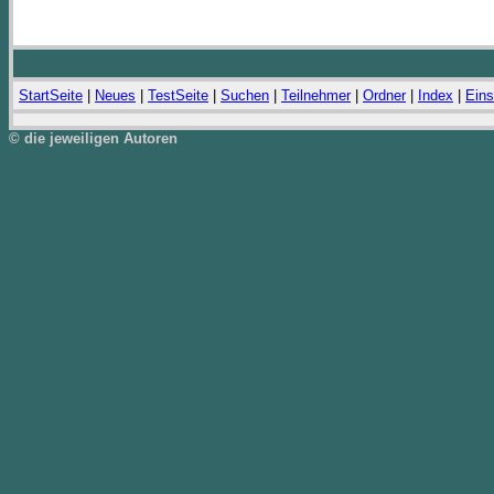
StartSeite
|
Neues
|
TestSeite
|
Suchen
|
Teilnehmer
|
Ordner
|
Index
|
Eins
© die jeweiligen Autoren