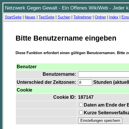
Netzwerk Gegen Gewalt - Ein Offenes WikiWeb - Jeder ka
StartSeite
|
Neues
|
TestSeite
|
Suchen
|
Teilnehmer
|
Ordner
|
Index
|
Eins
Bitte Benutzername eingeben
Diese Funktion erfordert einen gültigen Benutzernamen. Bitte 
Benutzer
Benutzername:
Unterschied der Zeitzonen:
Stunden (aktuell
Cookie
Cookie ID:
187147
Daten am Ende der 
Kurze Seitenverfalls