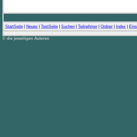
StartSeite
|
Neues
|
TestSeite
|
Suchen
|
Teilnehmer
|
Ordner
|
Index
|
Eins
© die jeweiligen Autoren