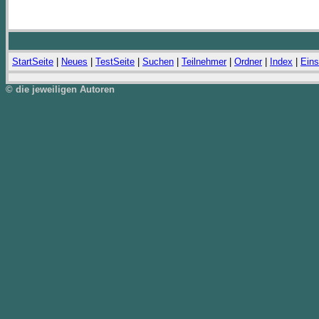
StartSeite
|
Neues
|
TestSeite
|
Suchen
|
Teilnehmer
|
Ordner
|
Index
|
Eins
© die jeweiligen Autoren