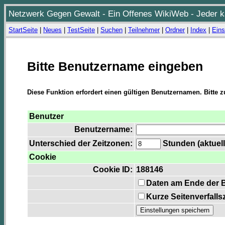
Netzwerk Gegen Gewalt - Ein Offenes WikiWeb - Jeder ka
StartSeite
|
Neues
|
TestSeite
|
Suchen
|
Teilnehmer
|
Ordner
|
Index
|
Eins
Bitte Benutzername eingeben
Diese Funktion erfordert einen gültigen Benutzernamen. Bitte 
Benutzer
Benutzername:
Unterschied der Zeitzonen:
Stunden (aktuell
Cookie
Cookie ID:
188146
Daten am Ende der 
Kurze Seitenverfalls