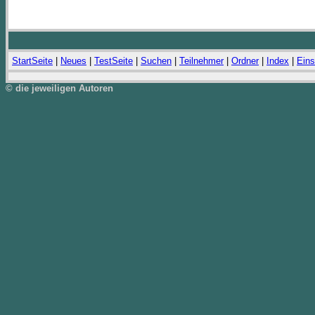
StartSeite
|
Neues
|
TestSeite
|
Suchen
|
Teilnehmer
|
Ordner
|
Index
|
Eins
© die jeweiligen Autoren