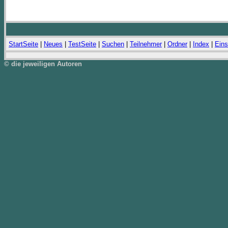
StartSeite
|
Neues
|
TestSeite
|
Suchen
|
Teilnehmer
|
Ordner
|
Index
|
Eins
© die jeweiligen Autoren