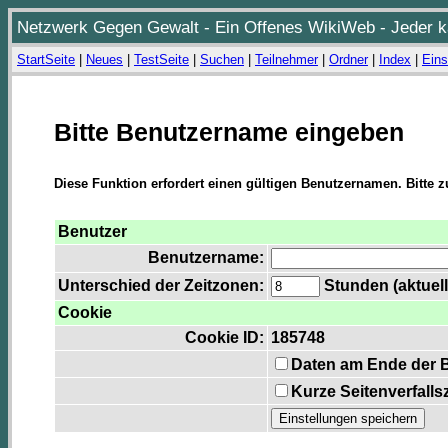
Netzwerk Gegen Gewalt - Ein Offenes WikiWeb - Jeder ka
StartSeite
|
Neues
|
TestSeite
|
Suchen
|
Teilnehmer
|
Ordner
|
Index
|
Eins
Bitte Benutzername eingeben
Diese Funktion erfordert einen gültigen Benutzernamen. Bitte 
Benutzer
Benutzername:
Unterschied der Zeitzonen:
Stunden (aktuell
Cookie
Cookie ID:
185748
Daten am Ende der 
Kurze Seitenverfalls