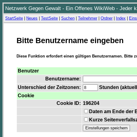
Netzwerk Gegen Gewalt - Ein Offenes WikiWeb - Jeder ka
StartSeite
|
Neues
|
TestSeite
|
Suchen
|
Teilnehmer
|
Ordner
|
Index
|
Eins
Bitte Benutzername eingeben
Diese Funktion erfordert einen gültigen Benutzernamen. Bitte 
Benutzer
Benutzername:
Unterschied der Zeitzonen:
Stunden (aktuell
Cookie
Cookie ID:
196204
Daten am Ende der 
Kurze Seitenverfalls