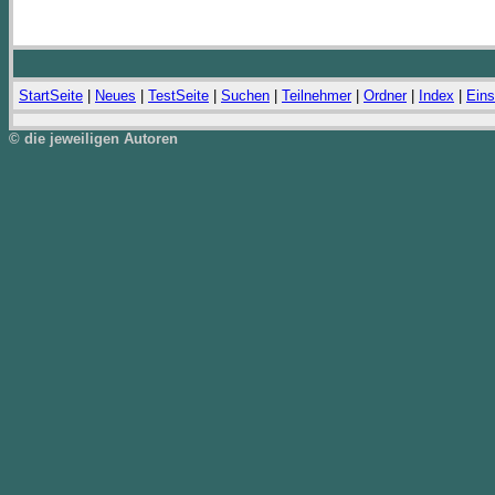
StartSeite
|
Neues
|
TestSeite
|
Suchen
|
Teilnehmer
|
Ordner
|
Index
|
Eins
© die jeweiligen Autoren