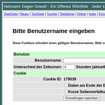
Netzwerk Gegen Gewalt - Ein Offenes WikiWeb - Jeder ka
StartSeite
|
Neues
|
TestSeite
|
Suchen
|
Teilnehmer
|
Ordner
|
Index
|
Eins
Bitte Benutzername eingeben
Diese Funktion erfordert einen gültigen Benutzernamen. Bitte 
Benutzer
Benutzername:
Unterschied der Zeitzonen:
Stunden (aktuell
Cookie
Cookie ID:
179039
Daten am Ende der 
Kurze Seitenverfalls