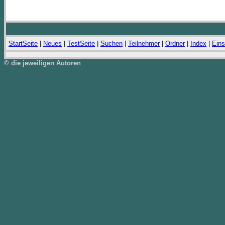
StartSeite
|
Neues
|
TestSeite
|
Suchen
|
Teilnehmer
|
Ordner
|
Index
|
Eins
© die jeweiligen Autoren