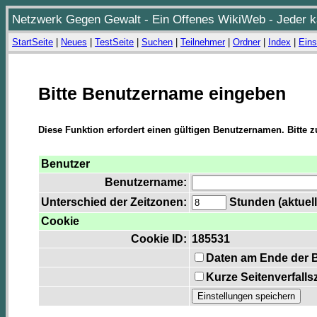
Netzwerk Gegen Gewalt - Ein Offenes WikiWeb - Jeder ka
StartSeite
|
Neues
|
TestSeite
|
Suchen
|
Teilnehmer
|
Ordner
|
Index
|
Eins
Bitte Benutzername eingeben
Diese Funktion erfordert einen gültigen Benutzernamen. Bitte 
Benutzer
Benutzername:
Unterschied der Zeitzonen:
Stunden (aktuell
Cookie
Cookie ID:
185531
Daten am Ende der 
Kurze Seitenverfalls