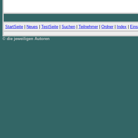
StartSeite
|
Neues
|
TestSeite
|
Suchen
|
Teilnehmer
|
Ordner
|
Index
|
Eins
© die jeweiligen Autoren