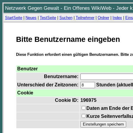
Netzwerk Gegen Gewalt - Ein Offenes WikiWeb - Jeder ka
StartSeite
|
Neues
|
TestSeite
|
Suchen
|
Teilnehmer
|
Ordner
|
Index
|
Eins
Bitte Benutzername eingeben
Diese Funktion erfordert einen gültigen Benutzernamen. Bitte 
Benutzer
Benutzername:
Unterschied der Zeitzonen:
Stunden (aktuell
Cookie
Cookie ID:
196975
Daten am Ende der 
Kurze Seitenverfalls