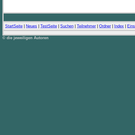
StartSeite
|
Neues
|
TestSeite
|
Suchen
|
Teilnehmer
|
Ordner
|
Index
|
Eins
© die jeweiligen Autoren