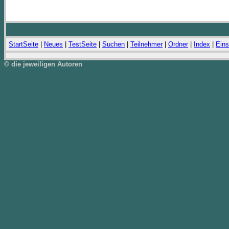
StartSeite
|
Neues
|
TestSeite
|
Suchen
|
Teilnehmer
|
Ordner
|
Index
|
Eins
© die jeweiligen Autoren