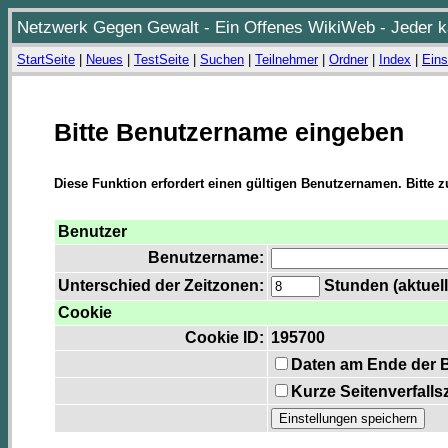
Netzwerk Gegen Gewalt - Ein Offenes WikiWeb - Jeder ka
StartSeite
|
Neues
|
TestSeite
|
Suchen
|
Teilnehmer
|
Ordner
|
Index
|
Eins
Bitte Benutzername eingeben
Diese Funktion erfordert einen gültigen Benutzernamen. Bitte 
Benutzer
Benutzername:
Unterschied der Zeitzonen:
Stunden (aktuell
Cookie
Cookie ID:
195700
Daten am Ende der 
Kurze Seitenverfalls