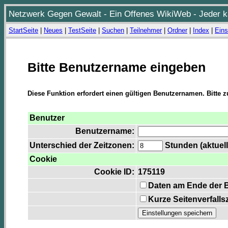
Netzwerk Gegen Gewalt - Ein Offenes WikiWeb - Jeder ka
StartSeite
|
Neues
|
TestSeite
|
Suchen
|
Teilnehmer
|
Ordner
|
Index
|
Eins
Bitte Benutzername eingeben
Diese Funktion erfordert einen gültigen Benutzernamen. Bitte 
Benutzer
Benutzername:
Unterschied der Zeitzonen:
Stunden (aktuell
Cookie
Cookie ID:
175119
Daten am Ende der 
Kurze Seitenverfalls