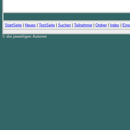
StartSeite
|
Neues
|
TestSeite
|
Suchen
|
Teilnehmer
|
Ordner
|
Index
|
Eins
© die jeweiligen Autoren