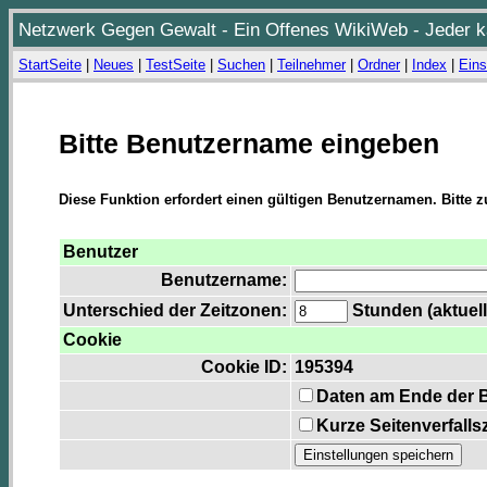
Netzwerk Gegen Gewalt - Ein Offenes WikiWeb - Jeder ka
StartSeite
|
Neues
|
TestSeite
|
Suchen
|
Teilnehmer
|
Ordner
|
Index
|
Eins
Bitte Benutzername eingeben
Diese Funktion erfordert einen gültigen Benutzernamen. Bitte 
Benutzer
Benutzername:
Unterschied der Zeitzonen:
Stunden (aktuell
Cookie
Cookie ID:
195394
Daten am Ende der 
Kurze Seitenverfalls