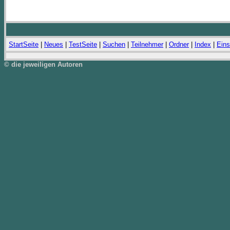
StartSeite
|
Neues
|
TestSeite
|
Suchen
|
Teilnehmer
|
Ordner
|
Index
|
Eins
© die jeweiligen Autoren