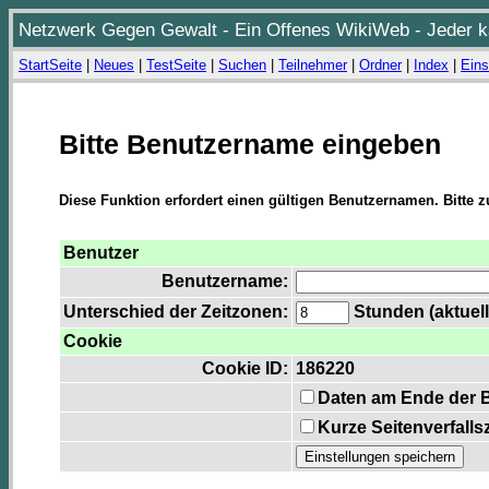
Netzwerk Gegen Gewalt - Ein Offenes WikiWeb - Jeder ka
StartSeite
|
Neues
|
TestSeite
|
Suchen
|
Teilnehmer
|
Ordner
|
Index
|
Eins
Bitte Benutzername eingeben
Diese Funktion erfordert einen gültigen Benutzernamen. Bitte 
Benutzer
Benutzername:
Unterschied der Zeitzonen:
Stunden (aktuell
Cookie
Cookie ID:
186220
Daten am Ende der 
Kurze Seitenverfalls