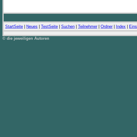
StartSeite
|
Neues
|
TestSeite
|
Suchen
|
Teilnehmer
|
Ordner
|
Index
|
Eins
© die jeweiligen Autoren