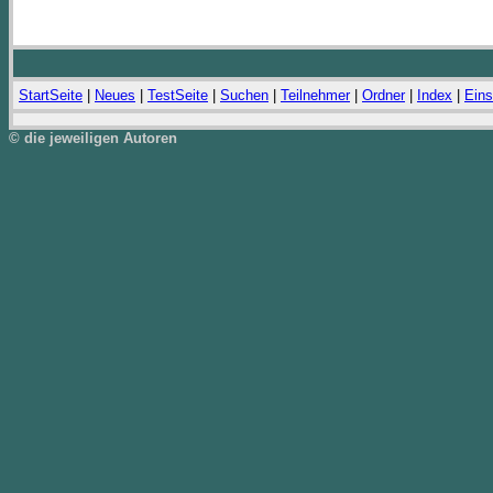
StartSeite
|
Neues
|
TestSeite
|
Suchen
|
Teilnehmer
|
Ordner
|
Index
|
Eins
© die jeweiligen Autoren