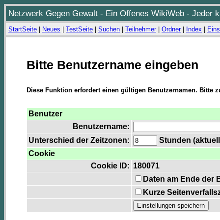
Netzwerk Gegen Gewalt - Ein Offenes WikiWeb - Jeder ka
StartSeite
|
Neues
|
TestSeite
|
Suchen
|
Teilnehmer
|
Ordner
|
Index
|
Eins
Bitte Benutzername eingeben
Diese Funktion erfordert einen gültigen Benutzernamen. Bitte 
Benutzer
Benutzername:
Unterschied der Zeitzonen:
Stunden (aktuell
Cookie
Cookie ID:
180071
Daten am Ende der 
Kurze Seitenverfalls