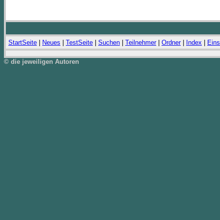
StartSeite
|
Neues
|
TestSeite
|
Suchen
|
Teilnehmer
|
Ordner
|
Index
|
Eins
© die jeweiligen Autoren