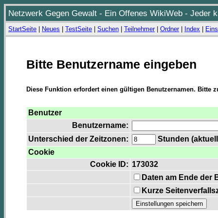
Netzwerk Gegen Gewalt - Ein Offenes WikiWeb - Jeder ka
StartSeite
|
Neues
|
TestSeite
|
Suchen
|
Teilnehmer
|
Ordner
|
Index
|
Eins
Bitte Benutzername eingeben
Diese Funktion erfordert einen gültigen Benutzernamen. Bitte 
Benutzer
Benutzername:
Unterschied der Zeitzonen:
Stunden (aktuell
Cookie
Cookie ID:
173032
Daten am Ende der 
Kurze Seitenverfalls