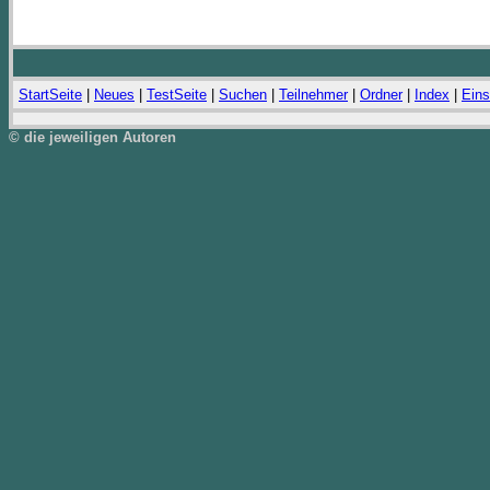
StartSeite
|
Neues
|
TestSeite
|
Suchen
|
Teilnehmer
|
Ordner
|
Index
|
Eins
© die jeweiligen Autoren