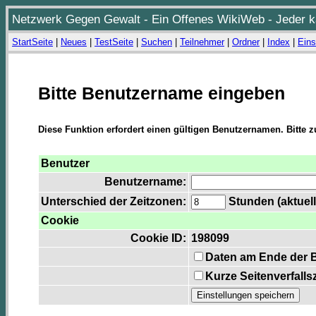
Netzwerk Gegen Gewalt - Ein Offenes WikiWeb - Jeder ka
StartSeite
|
Neues
|
TestSeite
|
Suchen
|
Teilnehmer
|
Ordner
|
Index
|
Eins
Bitte Benutzername eingeben
Diese Funktion erfordert einen gültigen Benutzernamen. Bitte 
Benutzer
Benutzername:
Unterschied der Zeitzonen:
Stunden (aktuell
Cookie
Cookie ID:
198099
Daten am Ende der 
Kurze Seitenverfalls