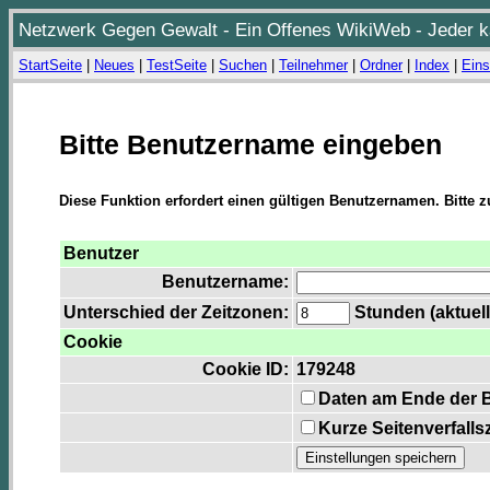
Netzwerk Gegen Gewalt - Ein Offenes WikiWeb - Jeder ka
StartSeite
|
Neues
|
TestSeite
|
Suchen
|
Teilnehmer
|
Ordner
|
Index
|
Eins
Bitte Benutzername eingeben
Diese Funktion erfordert einen gültigen Benutzernamen. Bitte 
Benutzer
Benutzername:
Unterschied der Zeitzonen:
Stunden (aktuell
Cookie
Cookie ID:
179248
Daten am Ende der 
Kurze Seitenverfalls