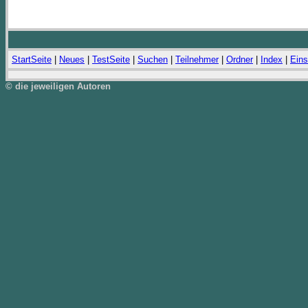
StartSeite
|
Neues
|
TestSeite
|
Suchen
|
Teilnehmer
|
Ordner
|
Index
|
Eins
© die jeweiligen Autoren