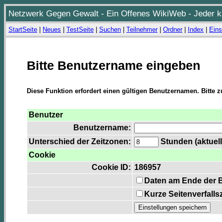
Netzwerk Gegen Gewalt - Ein Offenes WikiWeb - Jeder ka
StartSeite
|
Neues
|
TestSeite
|
Suchen
|
Teilnehmer
|
Ordner
|
Index
|
Eins
Bitte Benutzername eingeben
Diese Funktion erfordert einen gültigen Benutzernamen. Bitte 
Benutzer
Benutzername:
Unterschied der Zeitzonen:
Stunden (aktuell
Cookie
Cookie ID:
186957
Daten am Ende der 
Kurze Seitenverfalls