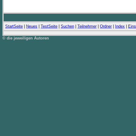
StartSeite
|
Neues
|
TestSeite
|
Suchen
|
Teilnehmer
|
Ordner
|
Index
|
Eins
© die jeweiligen Autoren