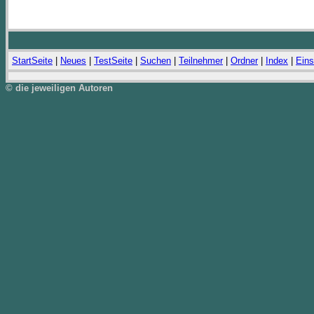
StartSeite
|
Neues
|
TestSeite
|
Suchen
|
Teilnehmer
|
Ordner
|
Index
|
Eins
© die jeweiligen Autoren