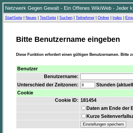
Netzwerk Gegen Gewalt - Ein Offenes WikiWeb - Jeder ka
StartSeite
|
Neues
|
TestSeite
|
Suchen
|
Teilnehmer
|
Ordner
|
Index
|
Eins
Bitte Benutzername eingeben
Diese Funktion erfordert einen gültigen Benutzernamen. Bitte 
Benutzer
Benutzername:
Unterschied der Zeitzonen:
Stunden (aktuell
Cookie
Cookie ID:
181454
Daten am Ende der 
Kurze Seitenverfalls