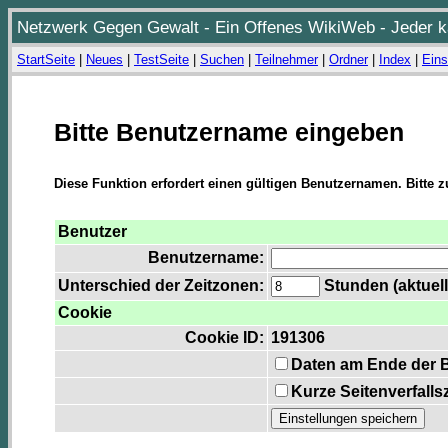
Netzwerk Gegen Gewalt - Ein Offenes WikiWeb - Jeder ka
StartSeite
|
Neues
|
TestSeite
|
Suchen
|
Teilnehmer
|
Ordner
|
Index
|
Eins
Bitte Benutzername eingeben
Diese Funktion erfordert einen gültigen Benutzernamen. Bitte 
Benutzer
Benutzername:
Unterschied der Zeitzonen:
Stunden (aktuell
Cookie
Cookie ID:
191306
Daten am Ende der 
Kurze Seitenverfalls