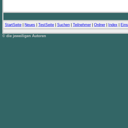
StartSeite
|
Neues
|
TestSeite
|
Suchen
|
Teilnehmer
|
Ordner
|
Index
|
Eins
© die jeweiligen Autoren