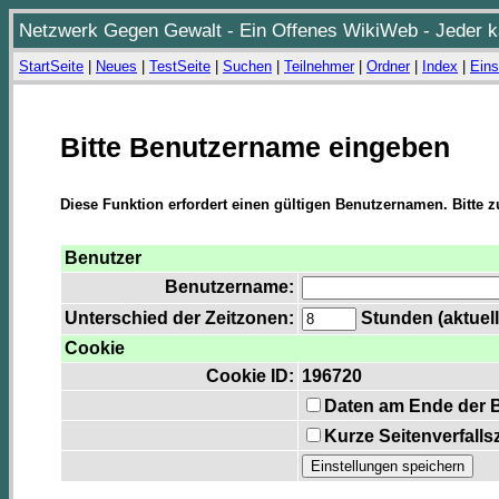
Netzwerk Gegen Gewalt - Ein Offenes WikiWeb - Jeder ka
StartSeite
|
Neues
|
TestSeite
|
Suchen
|
Teilnehmer
|
Ordner
|
Index
|
Eins
Bitte Benutzername eingeben
Diese Funktion erfordert einen gültigen Benutzernamen. Bitte 
Benutzer
Benutzername:
Unterschied der Zeitzonen:
Stunden (aktuell
Cookie
Cookie ID:
196720
Daten am Ende der 
Kurze Seitenverfalls