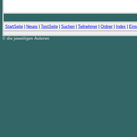
StartSeite
|
Neues
|
TestSeite
|
Suchen
|
Teilnehmer
|
Ordner
|
Index
|
Eins
© die jeweiligen Autoren